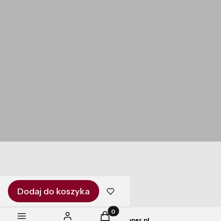
Czas realizacji zamówienia
Czas i koszty dostawy
O NAS
Kontakt i dane firmy
Ustawienia plików cookies
Blog
O firmie
Dodaj do koszyka
Produkty w koszyku: 0. Zobacz szc
POLSKI
ZŁ
Sklep internetowy
Shoper.pl